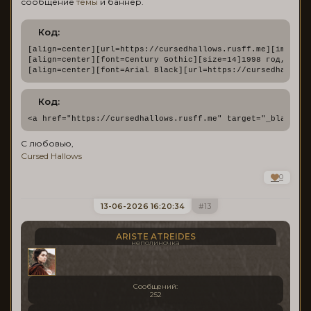
сообщение
темы
и баннер.
Код:
[align=center][url=https://cursedhallows.rusff.me][img]htt
[align=center][font=Century Gothic][size=14]1998 год, dark
[align=center][font=Arial Black][url=https://cursedhallows
Код:
<a href="https://cursedhallows.rusff.me" target="_blank" t
С любовью,
Cursed Hallows
0
13-06-2026 16:20:34
13
ARISTE ATREIDES
неполиночка
Сообщений:
252