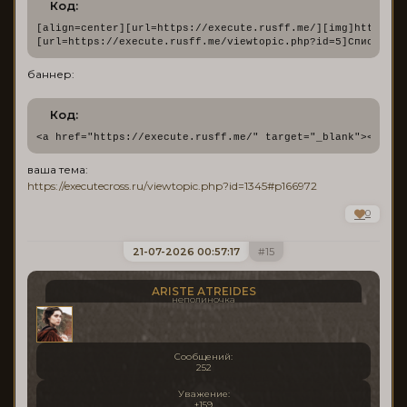
Код:
[align=center][url=https://execute.rusff.me/][img]https://
[url=https://execute.rusff.me/viewtopic.php?id=5]Список ро
баннер:
Код:
<a href="https://execute.rusff.me/" target="_blank"><img s
ваша тема:
https://executecross.ru/viewtopic.php?id=1345#p166972
0
21-07-2026 00:57:17
15
ARISTE ATREIDES
неполиночка
Сообщений:
252
Уважение:
+159