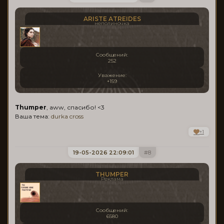
ARISTE ATREIDES
неполиночка
Сообщений:
252
Уважение:
+159
Thumper
, aww, спасибо! <3
Ваша тема:
durka cross
+1
19-05-2026 22:09:01
8
THUMPER
Реклама
Сообщений:
6580