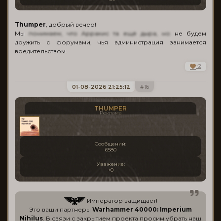
Thumper
, добрый вечер!
Мы
понимаем, что Арракис та ещё дыра, но
не будем
дружить с форумами, чья администрация занимается
вредительством.
+2
01-08-2026 21:25:12
16
THUMPER
Реклама
Сообщений:
6580
Уважение:
+0
Император защищает!
Это ваши партнеры
Warhammer 40000: Imperium
Nihilus
. В связи с закрытием проекта просим убрать наш