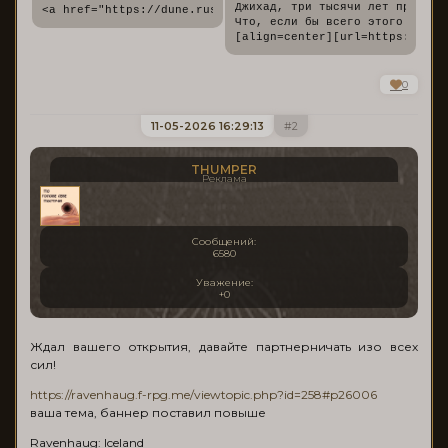
Джихад, три тысячи лет правлен
<a href="https://dune.rusff.me/" target="_blank"><img src=
Что, если бы всего этого не про
[align=center][url=https://dun
0
11-05-2026 16:29:13
2
THUMPER
Реклама
Сообщений:
6580
Уважение:
+0
Ждал вашего открытия, давайте партнерничать изо всех
сил!
https://ravenhaug.f-rpg.me/viewtopic.php?id=258#p26006
ваша тема, баннер поставил повыше
Ravenhaug: Iceland