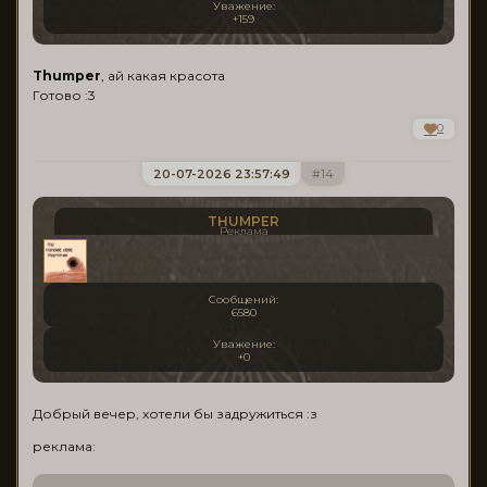
Уважение:
+159
Thumper
, ай какая красота
Готово :3
0
20-07-2026 23:57:49
14
THUMPER
Реклама
Сообщений:
6580
Уважение:
+0
Добрый вечер, хотели бы задружиться :з
реклама: