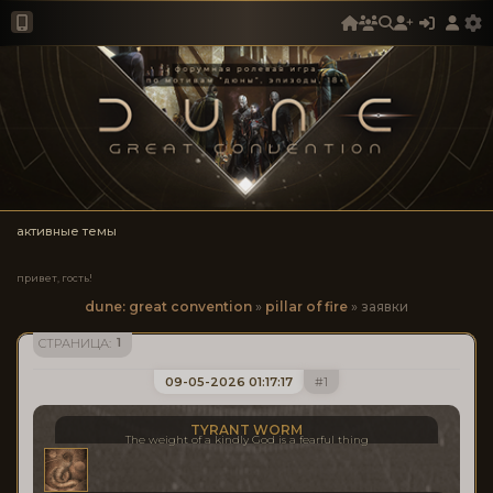
активные темы
привет, гость!
dune: great convention
»
pillar of fire
»
заявки
1
СТРАНИЦА:
09-05-2026 01:17:17
1
TYRANT WORM
The weight of a kindly God is a fearful thing