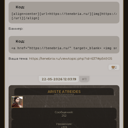
Код:
[align=center][url=https://tenebria.ru/][img]https://upfor
[/url][/align]
Баннер:
Код:
<a href="https://tenebria.ru/" target=_blank> <img src="ht
Ваша тема:
https://tenebria.ru/viewtopic.php?id=637#p54905
0
22-05-2026 12:03:19
11
ARISTE ATREIDES
неполиночка
Сообщений:
252
Уважение:
+159