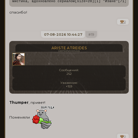
мистика, вдохновлено сериалом[size=20][i] "Извне"[/i][/siz
спасибо!
0
07-08-2026 10:44:27
19
ARISTE ATREIDES
неполиночка
Сообщений:
252
Уважение:
+159
Thumper
, привет!
Поменяли
0