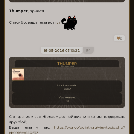
Thumper
, привет!
Спасибо, ваша тема вот
тут
0
16-05-2026 03:10:22
4
THUMPER
Реклама
Сообщений:
6580
Уважение:
+0
С открытием вас! Желаем долгой жизни и хотим поддержать
дружбой)
Ваша тема у нас:
https://worldofgoliath.ru/viewtopic.php?
id=1016#p140673