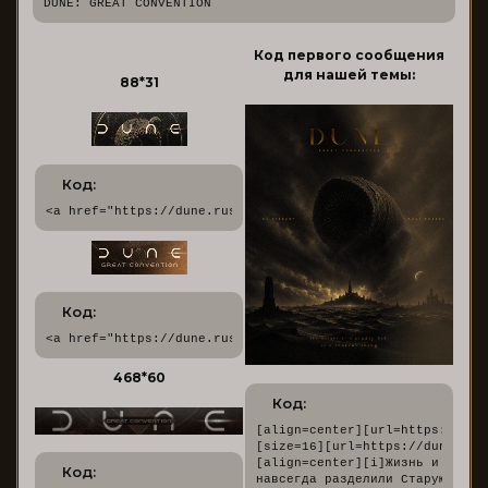
DUNE: GREAT CONVENTION
Код первого сообщения
для нашей темы:
88*31
Код:
<a href="https://dune.rusff.me/" target="_blank"><img src=
Код:
<a href="https://dune.rusff.me/" target="_blank"><img src=
468*60
Код:
[align=center][url=https://dun
[size=16][url=https://dune.rus
[align=center][i]Жизнь и правл
Код:
навсегда разделили Старую Импер