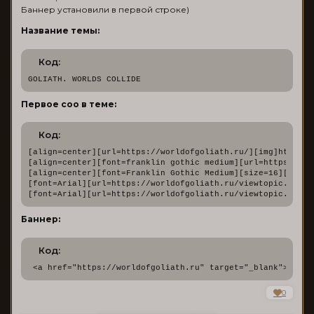
Баннер установили в первой строке)
Название темы:
Код:
GOLIATH. WORLDS COLLIDE
Первое соо в теме:
Код:
[align=center][url=https://worldofgoliath.ru/][img]https:/
[align=center][font=franklin gothic medium][url=https://wo
[align=center][font=Franklin Gothic Medium][size=16][b]АКТ
[font=Arial][url=https://worldofgoliath.ru/viewtopic.php?i
[font=Arial][url=https://worldofgoliath.ru/viewtopic.php?i
Баннер:
Код:
 <a href="https://worldofgoliath.ru" target="_blank"> <img
0