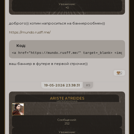
Уважение:
+0
доброго)) хотим напроситься на баннерообмен))
https://mundo.rusff.me/
Код:
<a href="https://mundo.rusff.me/" target=_blank> <img src=
ваш баннер в футере в первой строчке))
0
19-05-2026 23:38:31
9
ARISTE ATREIDES
неполиночка
Сообщений:
252
Уважение: