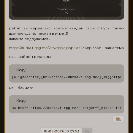
6580
Уважение:
+0
ребят, вы нереально крутые! каждый свой отпуск гоняю
шаи-хулуда по пескам в игре :3
давайте подружимся?
https://durka.f-rpg.me/viewtopic.php?id=236#p13348
- ваша тема
наш шаблон рекламы:
Код:
[align=center][url=https://durka.f-rpg.me/][img]https://fo
наш баннер:
Код:
<a href="https://durka.f-rpg.me/" target="_blank" title="d
0
18-05-2026 10:27:53
7