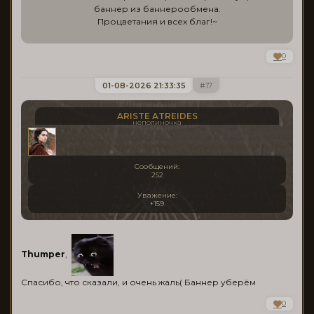
баннер из баннерообмена.
Процветания и всех благ!~
0
01-08-2026 21:33:35
17
ARISTE ATREIDES
неполиночка
Сообщений:
252
Уважение:
+159
Thumper
,
Спасибо, что сказали, и очень жаль( Баннер уберём
0