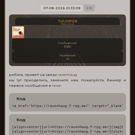
07-08-2026 01:33:09
18
THUMPER
Реклама
Сообщений:
6580
Уважение:
+0
ребята, привет! на связи
ravenhaug
мы тут приоделись, замените нам, пожалуйста, баннер и
первое сообщение в
теме
:
Код:
<a href='https://ravenhaug.f-rpg.me/' target="_blank" styl
Код:
[align=center][url=https://ravenhaug.f-rpg.me/][img]https:
[align=center][url=https://ravenhaug.f-rpg.me/][size=20]Ra