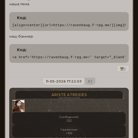
наша тема
Код:
[align=center][url=https://ravenhaug.f-rpg.me/][img]https:
наш баннер
Код:
<a href='https://ravenhaug.f-rpg.me/' target="_blank" styl
0
11-05-2026 17:22:03
3
ARISTE ATREIDES
неполиночка
Сообщений:
252
Уважение:
+159