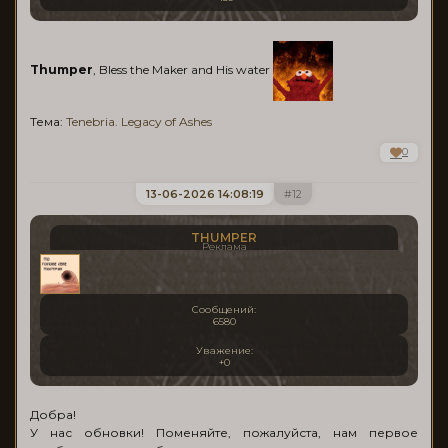
Thumper
, Bless the Maker and His water
Тема:
Tenebria. Legacy of Ashes
0
13-06-2026 14:08:19
12
THUMPER
Реклама
Сообщений:
6580
Уважение:
+0
Добра!
У нас обновки! Поменяйте, пожалуйста, нам первое