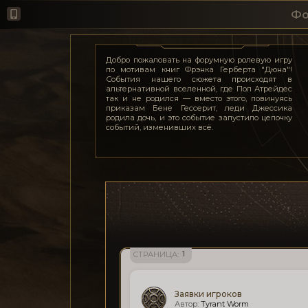
Фо
Добро пожаловать на форумную ролевую игру
по мотивам книг Фрэнка Герберта "Дюна"!
События нашего сюжета происходят в
альтернативной вселенной, где Пол Атрейдес
так и не родился — вместо этого, повинуясь
приказам Бене Гессерит, леди Джессика
родила дочь, и это событие запустило цепочку
событий, изменивших всё.
1
СТРАНИЦА:
Заявки игроков
Tyrant Worm