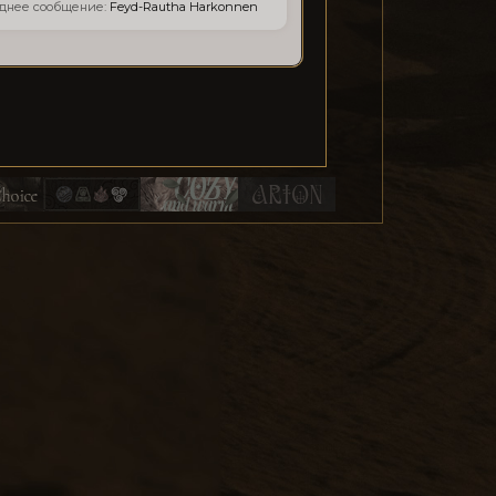
Feyd-Rautha Harkonnen