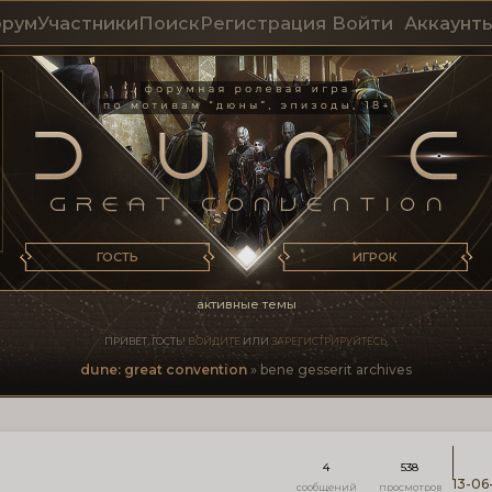
рум
Участники
Поиск
Регистрация
Войти
Аккаунт
ГОСТЬ
ИГРОК
активные темы
ПРИВЕТ, ГОСТЬ!
ВОЙДИТЕ
ИЛИ
ЗАРЕГИСТРИРУЙТЕСЬ
.
dune: great convention
»
bene gesserit archives
4
538
13-06