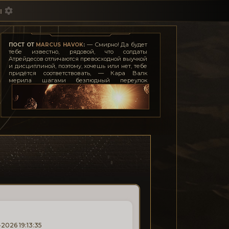
ы
— Смирно! Да будет
ПОСТ ОТ
MARCUS HAVOK
:
тебе известно, рядовой, что солдаты
Атрейдесов отличаются превосходной выучкой
и дисциплиной, поэтому, хочешь или нет, тебе
придётся соответствовать, — Кара Валк
мерила шагами безлюдный переулок
недалеко от казарм, заложив руки за спину. —
Даже если я согласилась участвовать в твоей
авантюре, это ещё не значит, что я позволю
тебе позорить честь мундира. Усек?
— Так точно, мэм!
— И если ты тронешь её хоть пальцем, я оторву
тебе причиндалы... тоже мне, герой-любовник.
— Если опередите леди Джессику, мэм.
-2026 19:13:35