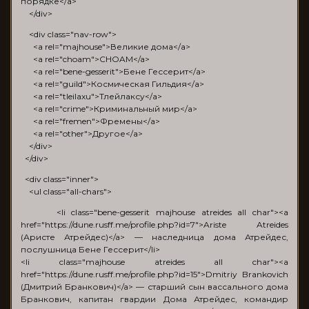
порядке</a>
</div>
<div class="nav-row">
<a rel="majhouse">Великие дома</a>
<a rel="choam">CHOAM</a>
<a rel="bene-gesserit">Бене Гессерит</a>
<a rel="guild">Космическая Гильдия</a>
<a rel="tleilaxu">Тлейлаксу</a>
<a rel="crime">Криминальный мир</a>
<a rel="fremen">Фремены</a>
<a rel="other">Другое</a>
</div>
</div>
<div class="inner">
<ul class="all-chars">
<li class="bene-gesserit majhouse atreides all char"><a
href="https://dune.rusff.me/profile.php?id=7">Ariste Atreides
(Аристе Атрейдес)</a> — наследница дома Атрейдес,
послушница Бене Гессерит</li>
<li class="majhouse atreides all char"><a
href="https://dune.rusff.me/profile.php?id=15">Dmitriy Brankovich
(Дмитрий Бранкович)</a> — старший сын вассального дома
Бранкович, капитан гвардии Дома Атрейдес, командир