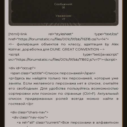
Сообщений:
91
Уважение:
+7
[html]<link rel="stylesheet" type="text/css"
href="https://forumstatic.ru/files/001c/9f/bb/76318.css?v=14">
<!-- фильтрация объектов по классу, адаптация by Alex
Kolmar, доработка для DUNE: GREAT CONVENTION -->
<script type="text/javascript"
src="https://forumstatic.ru/files/001c/9f/bb/71892.js?v=7"></script>
<div id="occup">
<span class="actitle">Список персонажей</span>
<p>Здесь вы найдёте только тех персонажей, которые уже
заняты. Если желаемого персонажа нет в списке, считайте
его свободным. Для удобства пользуйтесь возможностью
сортировки или поиском по странице (Ctrl+F). Актуальный
список придержанных ролей всегда можно найти в
гостевой.</p>
<div class="chars-nav">
<div class="nav-row">
<a rel="all" class="current">Все персонажи в алфавитном