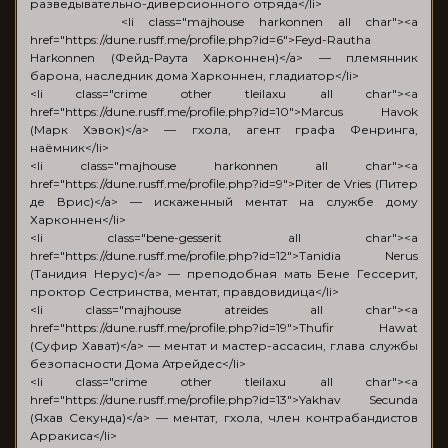
разведывательно-диверсионного отряда</li>
<li class="majhouse harkonnen all char"><a
href="https://dune.rusff.me/profile.php?id=6">Feyd-Rautha
Harkonnen (Фейд-Раута Харконнен)</a> — племянник
барона, наследник дома Харконнен, гладиатор</li>
<li class="crime other tleilaxu all char"><a
href="https://dune.rusff.me/profile.php?id=10">Marcus Havok
(Марк Хэвок)</a> — гхола, агент графа Фенринга,
наёмник</li>
<li class="majhouse harkonnen all char"><a
href="https://dune.rusff.me/profile.php?id=9">Piter de Vries (Питер
де Врис)</a> — искаженный ментат на службе дому
Харконнен</li>
<li class="bene-gesserit all char"><a
href="https://dune.rusff.me/profile.php?id=12">Tanidia Nerus
(Танидия Нерус)</a> — преподобная мать Бене Гессерит,
проктор Сестринства, ментат, правдовидица</li>
<li class="majhouse atreides all char"><a
href="https://dune.rusff.me/profile.php?id=19">Thufir Hawat
(Суфир Хават)</a> — ментат и мастер-ассасин, глава службы
безопасности Дома Атрейдес</li>
<li class="crime other tleilaxu all char"><a
href="https://dune.rusff.me/profile.php?id=13">Yakhav Secunda
(Яхав Секунда)</a> — ментат, гхола, член контрабандистов
Арракиса</li>