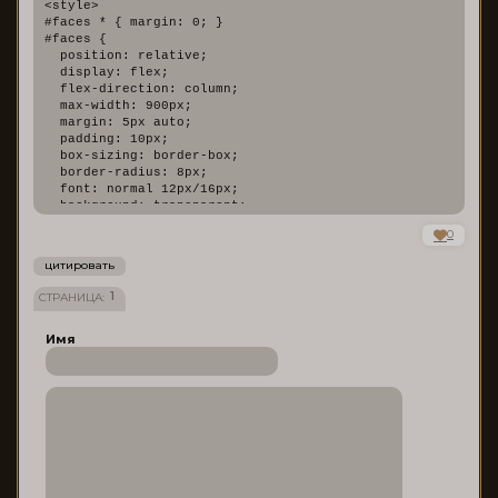
<style>

#faces * { margin: 0; }

#faces {

  position: relative;

  display: flex;

  flex-direction: column;

  max-width: 900px;

  margin: 5px auto;

  padding: 10px;

  box-sizing: border-box;

  border-radius: 8px;

  font: normal 12px/16px;

  background: transparent;

}

0
#faces > span {

  font-weight: bold;

цитировать
  font-size: 20px;

  text-align: center;

1
СТРАНИЦА:
  text-transform: uppercase;

  display: block;

Имя
  padding-bottom: 5px;

  width: 100%;

  letter-spacing: 1px;

}

.faces-desc {

    font-size: 12px !important;

  text-align: center;

}

#faces a { text-decoration: none; font-weight: normal; }

#faces .inner {
