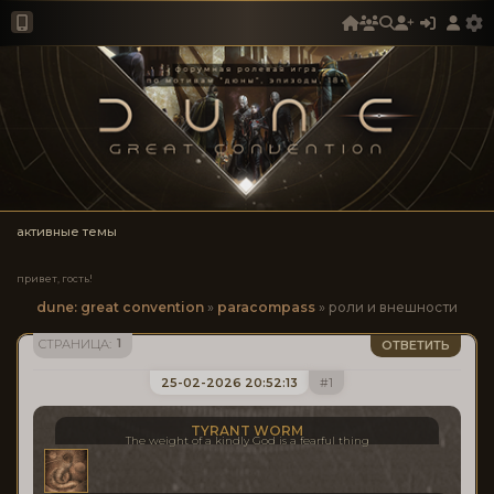
активные темы
привет, гость!
dune: great convention
»
paracompass
»
роли и внешности
1
СТРАНИЦА:
ОТВЕТИТЬ
25-02-2026 20:52:13
1
TYRANT WORM
The weight of a kindly God is a fearful thing