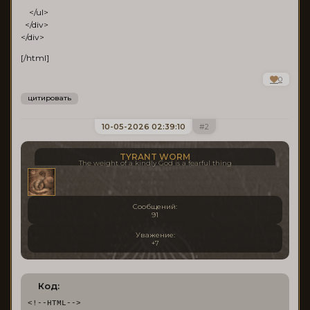
</ul>
</div>
</div>
[/html]
0
цитировать
10-05-2026 02:39:10
2
TYRANT WORM
The weight of a kindly God is a fearful thing
Сообщений:
91
Уважение:
+7
Код:
<!--HTML-->
