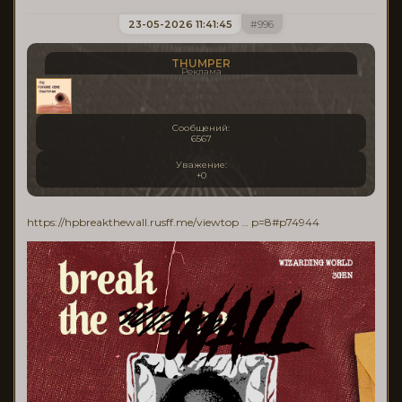
23-05-2026 11:41:45
996
THUMPER
Реклама
Сообщений:
6567
Уважение:
+0
https://hpbreakthewall.rusff.me/viewtop … p=8#p74944