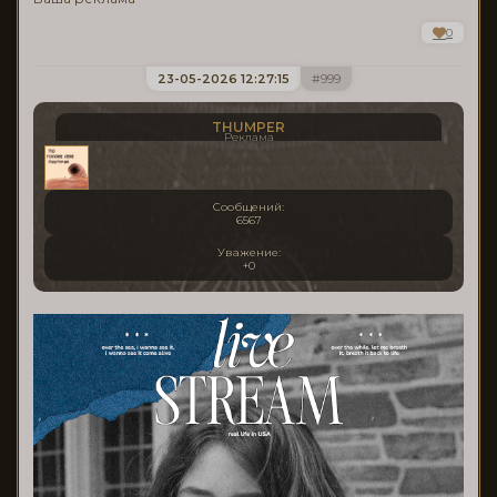
0
23-05-2026 12:27:15
999
THUMPER
Реклама
Сообщений:
6567
Уважение:
+0