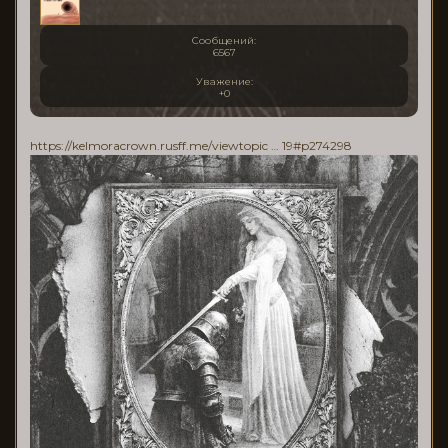
Сообщений:
6567
Уважение:
+0
https://kelmoracrown.rusff.me/viewtopic … 19#p274298