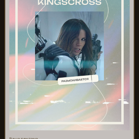
Ваша реклама