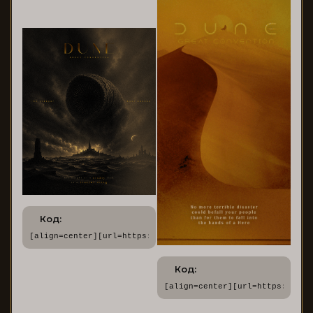
Код:
[align=center][url=https://dune.rusff.me/][img]https://for
Код:
[align=center][url=https://dun