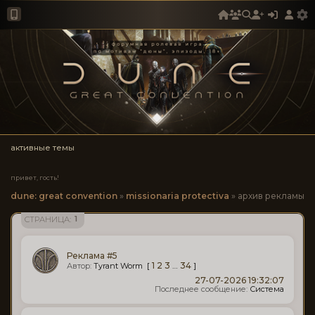
активные темы
привет, гость!
dune: great convention
»
missionaria protectiva
»
архив рекламы
1
СТРАНИЦА:
Реклама #5
[
1
2
3
…
34
]
Tyrant Worm
27-07-2026 19:32:07
Система