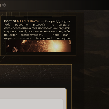
ы
— Смирно! Да будет
ПОСТ ОТ
MARCUS HAVOK
:
тебе известно, рядовой, что солдаты
Атрейдесов отличаются превосходной выучкой
и дисциплиной, поэтому, хочешь или нет, тебе
придётся соответствовать, — Кара Валк
мерила шагами безлюдный переулок
недалеко от казарм, заложив руки за спину. —
Даже если я согласилась участвовать в твоей
авантюре, это ещё не значит, что я позволю
тебе позорить честь мундира. Усек?
— Так точно, мэм!
— И если ты тронешь её хоть пальцем, я оторву
тебе причиндалы... тоже мне, герой-любовник.
— Если опередите леди Джессику, мэм.