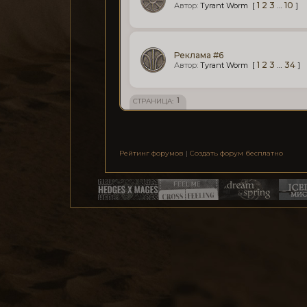
[
1
2
3
…
10
]
Tyrant Worm
Реклама #6
[
1
2
3
…
34
]
Tyrant Worm
1
СТРАНИЦА:
Рейтинг форумов
|
Создать форум бесплатно