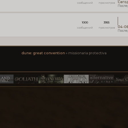
Сегод
1000
3955
04-08
dune: great convention
»
missionaria protectiva