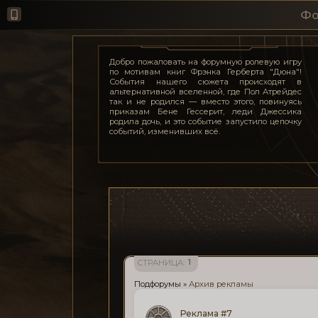
Фо
Добро пожаловать на форумную ролевую игру
по мотивам книг Фрэнка Герберта "Дюна"!
События нашего сюжета происходят в
альтернативной вселенной, где Пол Атрейдес
так и не родился — вместо этого, повинуясь
приказам Бене Гессерит, леди Джессика
родила дочь, и это событие запустило цепочку
событий, изменивших всё.
1
СТРАНИЦА:
Подфорумы
»
Архив рекламы
Реклама #7