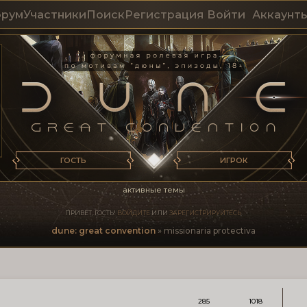
рум
Участники
Поиск
Регистрация
Войти
Аккаунт
ГОСТЬ
ИГРОК
активные темы
ПРИВЕТ, ГОСТЬ!
ВОЙДИТЕ
ИЛИ
ЗАРЕГИСТРИРУЙТЕСЬ
.
dune: great convention
»
missionaria protectiva
285
1018