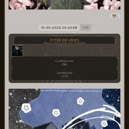
0
10-05-2026 20:40:58
18
PITER DE VRIES
Baron's favourite pet monster
Сообщений:
286
Уважение:
+276