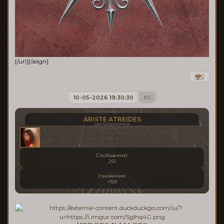
[/url][/align]
0
10-05-2026 19:30:30
5
ARISTE ATREIDES
неполиночка
Сообщений:
251
Уважение:
+159