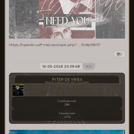
https://hpexile.rusff.me/viewtopic.php? … 30#p158117
0
10-05-2026 20:39:48
14
PITER DE VRIES
Baron's favourite pet monster
Сообщений:
286
Уважение:
+276