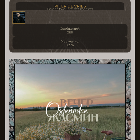
PITER DE VRIES
Baron's favourite pet monster
Сообщений:
286
Уважение:
+276