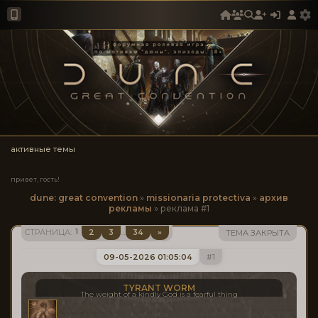
активные темы
привет, гость!
dune: great convention
»
missionaria protectiva
»
архив
рекламы
»
реклама #1
1
2
3
34
»
СТРАНИЦА:
…
ТЕМА ЗАКРЫТА
09-05-2026 01:05:04
1
TYRANT WORM
The weight of a kindly God is a fearful thing