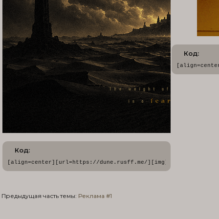
Код:
[align=cente
Код:
[align=center][url=https://dune.rusff.me/][img]https://forums
Предыдущая часть темы:
Реклама #1