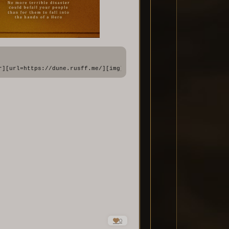
r][url=https://dune.rusff.me/][img]https://forumstatic.ru/files/
tatic.ru/files/001c/9f/bb/74156.png[/img][/url][/align]
0