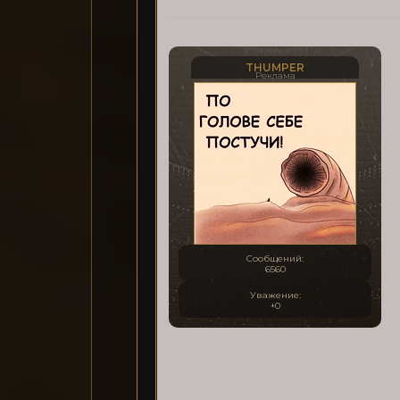
THUMPER
Реклама
Сообщений:
6560
Уважение:
+0