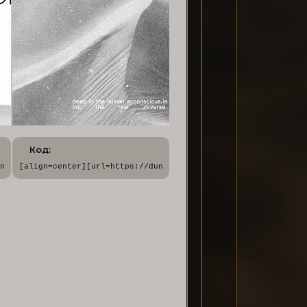
Код:
tatic.ru/files/001c/5a/1f/86257.png[/img][/url][/align]
ne.rusff.me/][img]https://forumstatic.ru/files/001c/5a/1f/62439.
[align=center][url=https://dune.rusff.me/][img]https://forum