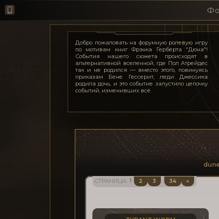
Фо
Добро пожаловать на форумную ролевую игру
по мотивам книг Фрэнка Герберта "Дюна"!
События нашего сюжета происходят в
альтернативной вселенной, где Пол Атрейдес
так и не родился — вместо этого, повинуясь
приказам Бене Гессерит, леди Джессика
родила дочь, и это событие запустило цепочку
событий, изменивших всё.
dune
1
2
3
34
»
СТРАНИЦА:
…