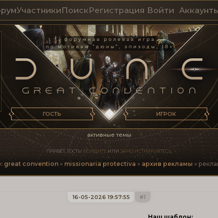
рум
Участники
Поиск
Регистрация
Войти
Аккаунт
ГОСТЬ
ИГРОК
активные темы
ПРИВЕТ, ГОСТЬ!
ВОЙДИТЕ
ИЛИ
ЗАРЕГИСТРИРУЙТЕСЬ
.
: great convention
»
missionaria protectiva
»
архив рекламы
»
рекла
16-05-2026 19:57:55
1
Наш шаблон: