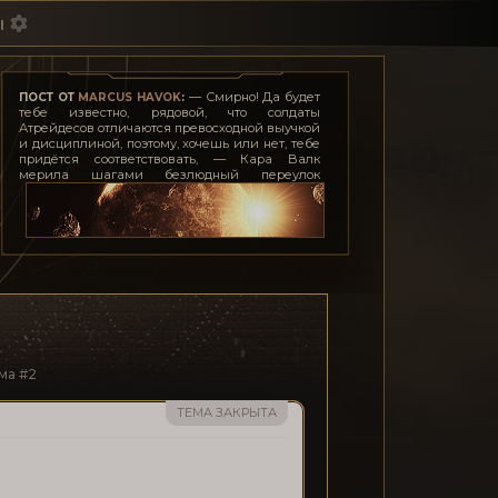
ы
— Смирно! Да будет
ПОСТ ОТ
MARCUS HAVOK
:
тебе известно, рядовой, что солдаты
Атрейдесов отличаются превосходной выучкой
и дисциплиной, поэтому, хочешь или нет, тебе
придётся соответствовать, — Кара Валк
мерила шагами безлюдный переулок
недалеко от казарм, заложив руки за спину. —
Даже если я согласилась участвовать в твоей
авантюре, это ещё не значит, что я позволю
тебе позорить честь мундира. Усек?
— Так точно, мэм!
— И если ты тронешь её хоть пальцем, я оторву
тебе причиндалы... тоже мне, герой-любовник.
— Если опередите леди Джессику, мэм.
ма #2
ТЕМА ЗАКРЫТА