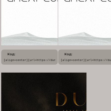
Код:
Код:
[align=center][url=https://dune.rusff.me/][img]https://forums
[align=center][url=https://du