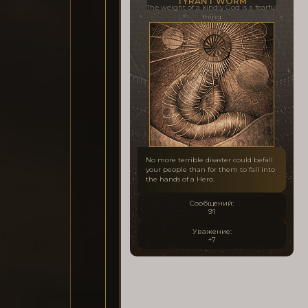
TYRANT WORM
The weight of a kindly God is a fearful
thing
No more terrible disaster could befall
your people than for them to fall into
the hands of a Hero.
Сообщений:
91
Уважение:
+7