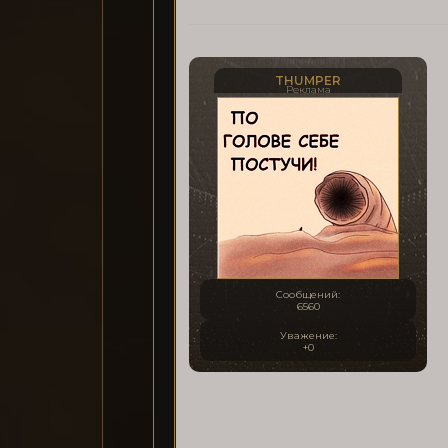
THUMPER
Реклама
Сообщений:
6560
Уважение:
+0