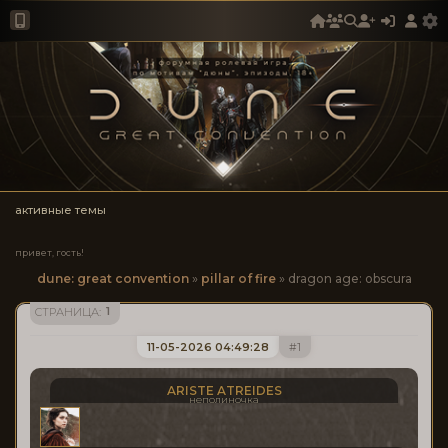
активные темы
привет, гость!
dune: great convention
»
pillar of fire
»
dragon age: obscura
1
СТРАНИЦА:
11-05-2026 04:49:28
1
ARISTE ATREIDES
неполиночка