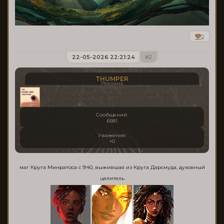
0
22-05-2026 22:21:24
2
THUMPER
Реклама
Сообщений:
6581
Уважение:
+0
маг Круга Минратоса с 9:40, выжившая из Круга Дарсмуда, духовный
целитель