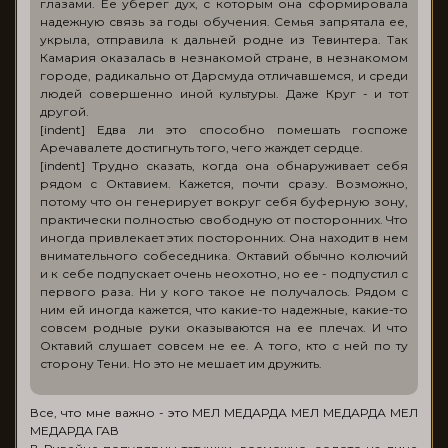
глазами. Ее уберег дух, с которым она сформировала
надежную связь за годы обучения. Семья запрятала ее,
укрыла, отправила к дальней родне из Тевинтера. Так
Камария оказалась в незнакомой стране, в незнакомом
городе, радикально от Дарсмуда отличавшемся, и среди
людей совершенно иной культуры. Даже Круг - и тот
другой.
[indent] Едва ли это способно помешать госпоже
Аречавалете достигнуть того, чего жаждет сердце.
[indent] Трудно сказать, когда она обнаруживает себя
рядом с Октавием. Кажется, почти сразу. Возможно,
потому что он генерирует вокруг себя буферную зону,
практически полностью свободную от посторонних. Что
иногда привлекает этих посторонних. Она находит в нем
внимательного собеседника. Октавий обычно колючий
и к себе подпускает очень неохотно, но ее - подпустил с
первого раза. Ни у кого такое не получалось. Рядом с
ним ей иногда кажется, что какие-то надежные, какие-то
совсем родные руки оказываются на ее плечах. И что
Октавий слушает совсем не ее. А того, кто с ней по ту
сторону Тени. Но это не мешает им дружить.
Все, что мне важно - это МЕЛ МЕДАРДА МЕЛ МЕДАРДА МЕЛ
МЕДАРДА ГАВ