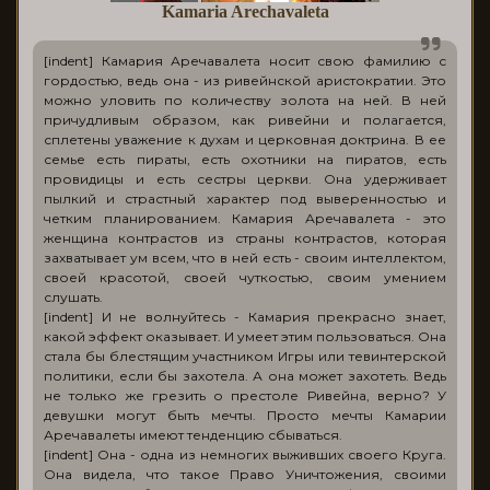
Kamaria Arechavaleta
[indent] Камария Аречавалета носит свою фамилию с
гордостью, ведь она - из ривейнской аристократии. Это
можно уловить по количеству золота на ней. В ней
причудливым образом, как ривейни и полагается,
сплетены уважение к духам и церковная доктрина. В ее
семье есть пираты, есть охотники на пиратов, есть
провидицы и есть сестры церкви. Она удерживает
пылкий и страстный характер под выверенностью и
четким планированием. Камария Аречавалета - это
женщина контрастов из страны контрастов, которая
захватывает ум всем, что в ней есть - своим интеллектом,
своей красотой, своей чуткостью, своим умением
слушать.
[indent] И не волнуйтесь - Камария прекрасно знает,
какой эффект оказывает. И умеет этим пользоваться. Она
стала бы блестящим участником Игры или тевинтерской
политики, если бы захотела. А она может захотеть. Ведь
не только же грезить о престоле Ривейна, верно? У
девушки могут быть мечты. Просто мечты Камарии
Аречавалеты имеют тенденцию сбываться.
[indent] Она - одна из немногих выживших своего Круга.
Она видела, что такое Право Уничтожения, своими