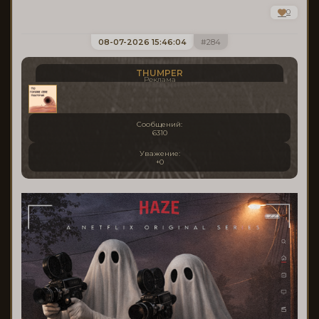
0
08-07-2026 15:46:04
284
THUMPER
Реклама
Сообщений:
6310
Уважение:
+0