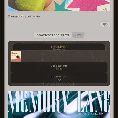
Взаимная реклама
0
08-07-2026 10:59:29
277
THUMPER
Реклама
Сообщений:
6310
Уважение:
+0