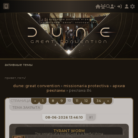
активные темы
привет, гость!
dune: great convention
»
missionaria protectiva
»
архив
рекламы
»
реклама #4
10
«
1
8
9
11
12
34
»
СТРАНИЦА:
…
…
ТЕМА ЗАКРЫТА
08-06-2026 13:46:10
1
TYRANT WORM
The weight of a kindly God is a fearful thing