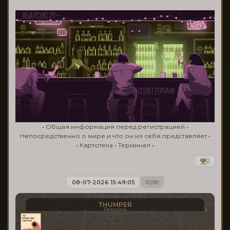
•
Общая информация перед регистрацией
•
Непосредственно о мире и что он из себя представляет
•
•
Картотека
•
Терминал
•
0
08-07-2026 15:49:05
288
THUMPER
Реклама