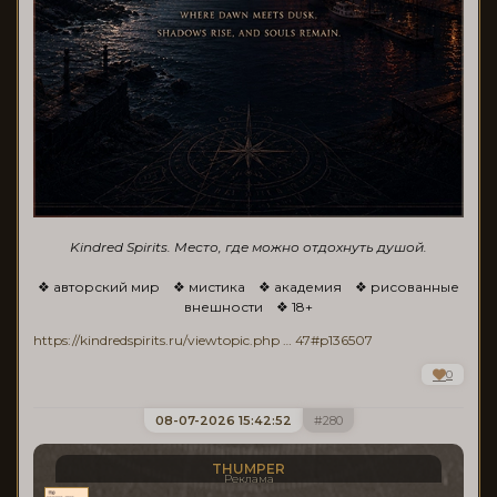
Kindred Spirits. Место, где можно отдохнуть душой.
❖ авторский мир ❖ мистика ❖ академия ❖ рисованные
внешности ❖ 18+
https://kindredspirits.ru/viewtopic.php … 47#p136507
0
08-07-2026 15:42:52
280
THUMPER
Реклама