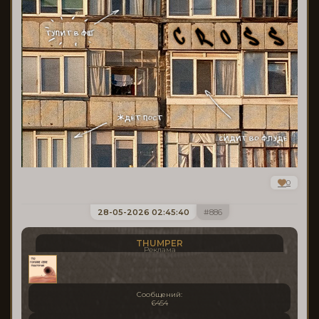
0
28-05-2026 02:45:40
886
THUMPER
Реклама
Сообщений:
6454