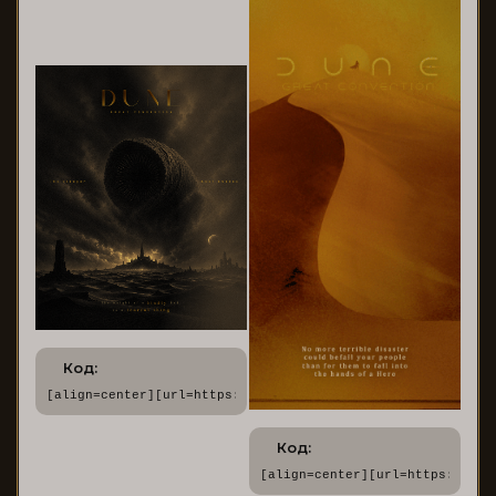
Код:
[align=center][url=https://dune.rusff.me/][img]https://for
Код:
[align=center][url=https://dun