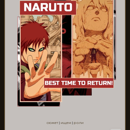
сюжет
|
ищем
|
роли