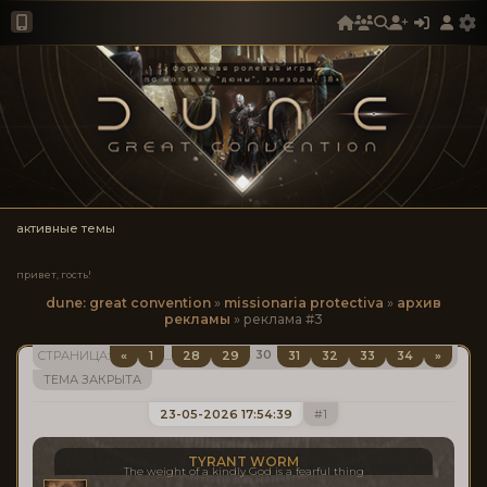
активные темы
привет, гость!
dune: great convention
»
missionaria protectiva
»
архив
рекламы
»
реклама #3
30
«
1
28
29
31
32
33
34
»
СТРАНИЦА:
…
ТЕМА ЗАКРЫТА
23-05-2026 17:54:39
1
TYRANT WORM
The weight of a kindly God is a fearful thing