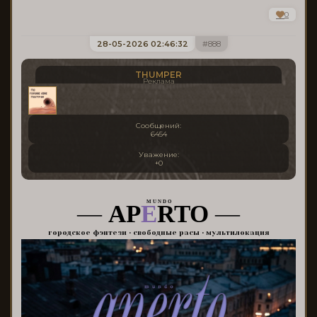
0
28-05-2026 02:46:32
888
THUMPER
Реклама
Сообщений:
6454
Уважение:
+0
M U N D O
—
AP
E
RTO
—
городское фэнтези • свободные расы • мультилокация