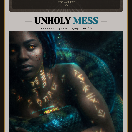
Уважение:
+0
—
UNHOLY
MESS
—
мистика — расы — вуду — nc-18