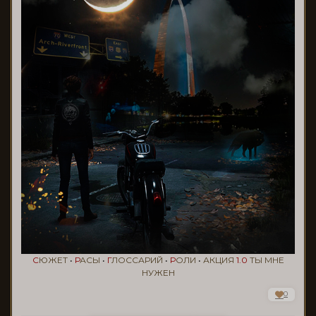
С
ЮЖЕТ
•
Р
АСЫ
•
Г
ЛОССАРИЙ
•
Р
ОЛИ
•
АКЦИЯ
1.0
ТЫ МНЕ
НУЖЕН
0