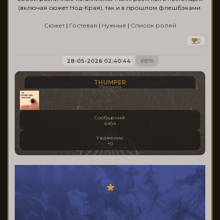
(включая сюжет Нод-Края), так и в прошлом флешбэками.
Сюжет
|
Гостевая
|
Нужные
|
Список ролей
0
28-05-2026 02:40:44
876
THUMPER
Реклама
Сообщений:
6454
Уважение:
+0