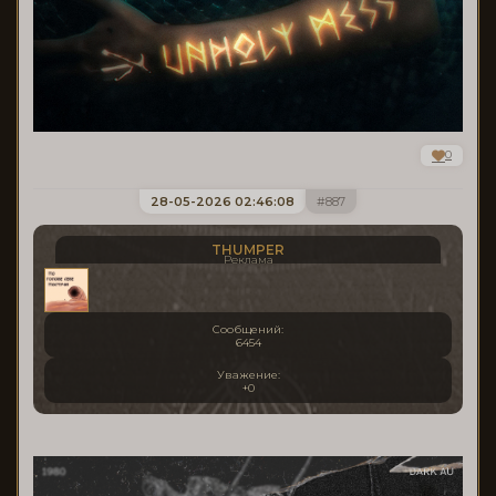
0
28-05-2026 02:46:08
887
THUMPER
Реклама
Сообщений:
6454
Уважение:
+0