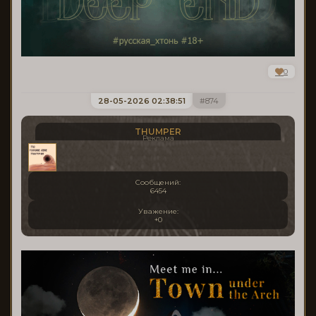
0
28-05-2026 02:38:51
874
THUMPER
Реклама
Сообщений:
6454
Уважение:
+0