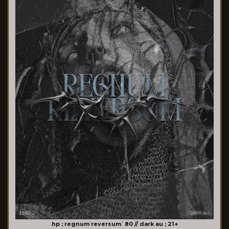
hp ; regnum reversum`80 // dark au ; 21+