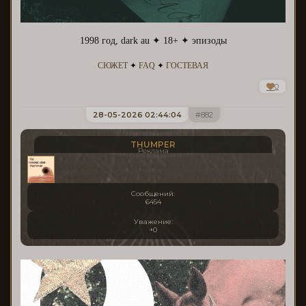
1998 год, dark au ✦ 18+ ✦ эпизоды
СЮЖЕТ
✦
FAQ
✦
ГОСТЕВАЯ
0
28-05-2026 02:44:04
882
THUMPER
Реклама
Сообщений:
6454
Уважение:
+0