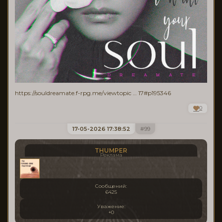
https://souldreamate.f-rpg.me/viewtopic … 17#p195346
0
17-05-2026 17:38:52
99
THUMPER
Реклама
Сообщений:
6425
Уважение:
+0