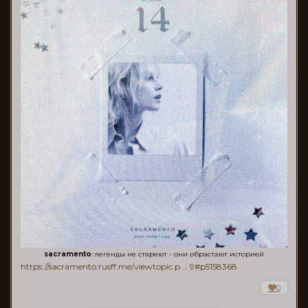
sacramento
: легенды не стареют - они обрастают историей
https://sacramento.rusff.me/viewtopic.p … 9#p5158368
0