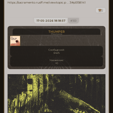
https://sacramento.rusff.me/viewtopic.p … 3#p5158141
0
17-05-2026 18:18:57
100
THUMPER
Реклама
Сообщений:
6425
Уважение:
+0