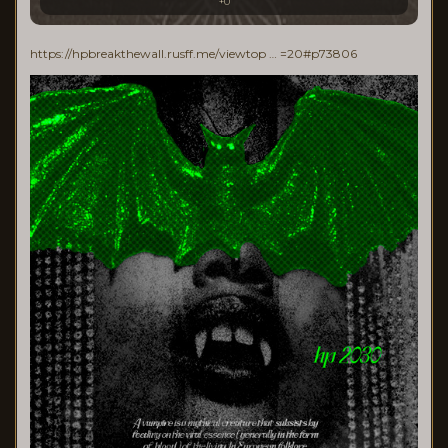
+0
https://hpbreakthewall.rusff.me/viewtop … =20#p73806