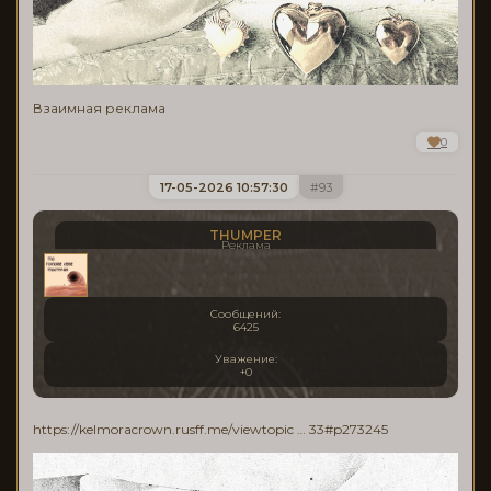
Взаимная реклама
0
17-05-2026 10:57:30
93
THUMPER
Реклама
Сообщений:
6425
Уважение:
+0
https://kelmoracrown.rusff.me/viewtopic … 33#p273245