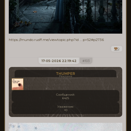
https://mundo.rusff.me/viewtopic.php?id … p=52#p2736
0
17-05-2026 22:19:42
103
THUMPER
Реклама
Сообщений:
6425
Уважение:
+0