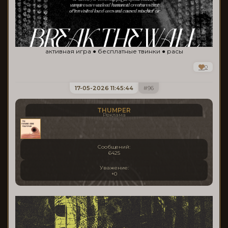
активная игра ● бесплатные твинки ● расы
0
17-05-2026 11:45:44
96
THUMPER
Реклама
Сообщений:
6425
Уважение:
+0