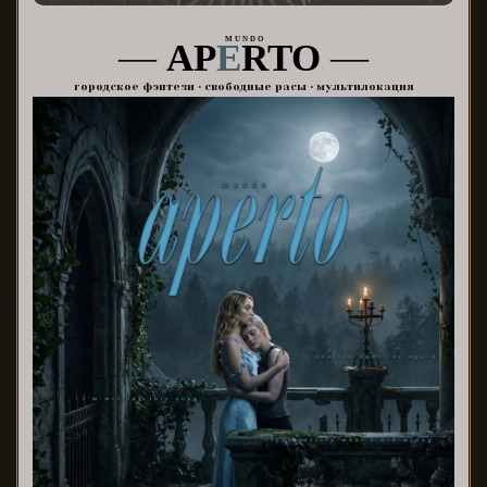
M U N D O
—
AP
E
RTO
—
городское фэнтези • свободные расы • мультилокация