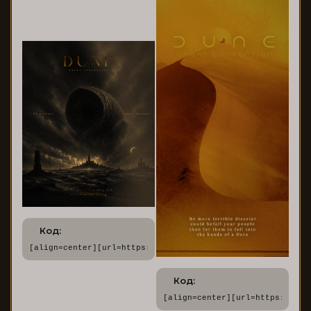
Код:
[align=center][url=https://dune.rusff.me/][img]https://for
Код:
[align=center][url=https://dun