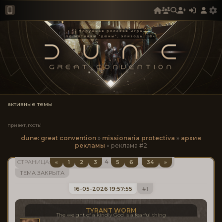
активные темы
привет, гость!
dune: great convention
»
missionaria protectiva
»
архив
рекламы
»
реклама #2
4
«
1
2
3
5
6
34
»
СТРАНИЦА:
…
ТЕМА ЗАКРЫТА
16-05-2026 19:57:55
1
TYRANT WORM
The weight of a kindly God is a fearful thing