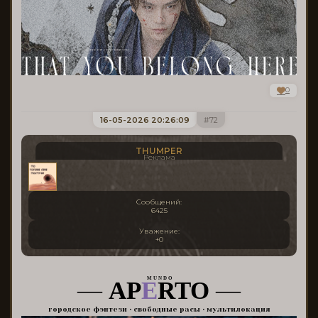
0
16-05-2026 20:26:09
72
THUMPER
Реклама
Сообщений:
6425
Уважение:
+0
M U N D O
—
AP
E
RTO
—
городское фэнтези • свободные расы • мультилокация