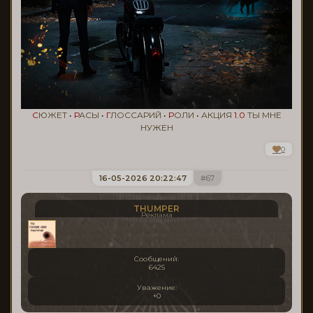
С
ЮЖЕТ
•
Р
АСЫ
•
Г
ЛОССАРИЙ
•
Р
ОЛИ
•
АКЦИЯ
1.0
ТЫ МНЕ
НУЖЕН
0
16-05-2026 20:22:47
67
THUMPER
Реклама
Сообщений:
6425
Уважение:
+0