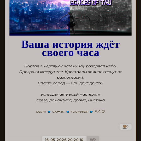
Ваша история ждёт
своего часа
Портал в мёртвую систему Тау разорвал небо.
Призраки жаждут тел. Кристаллы воинов гаснут от
разногласий.
Спасти город — или друг друга?
эпизоды, активный мастеринг
сёдзе, романтика, драма, мистика
роли
сюжет
гостевая
F.A.Q
0
16-05-2026 20:20:10
62