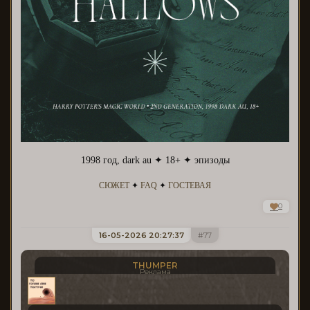
1998 год, dark au ✦ 18+ ✦ эпизоды
СЮЖЕТ
✦
FAQ
✦
ГОСТЕВАЯ
0
16-05-2026 20:27:37
77
THUMPER
Реклама