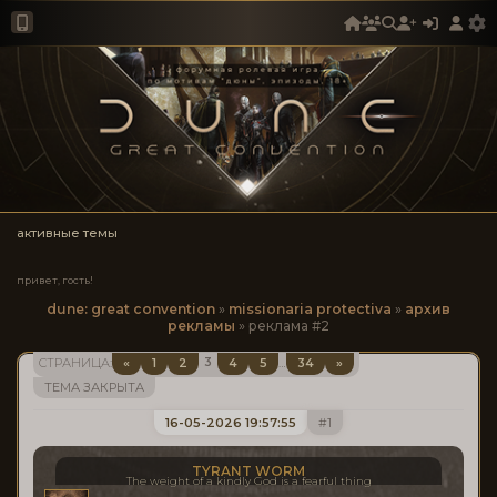
активные темы
привет, гость!
dune: great convention
»
missionaria protectiva
»
архив
рекламы
»
реклама #2
3
«
1
2
4
5
34
»
СТРАНИЦА:
…
ТЕМА ЗАКРЫТА
16-05-2026 19:57:55
1
TYRANT WORM
The weight of a kindly God is a fearful thing