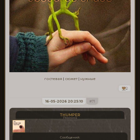
гостевая
|
сюжет
|
нужные
0
16-05-2026 20:25:10
71
THUMPER
Реклама
Сообщений: