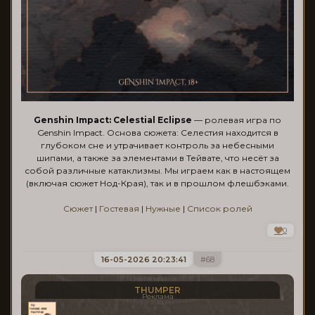
Genshin Impact: Celestial Eclipse
— ролевая игра по
Genshin Impact. Основа сюжета: Селестия находится в
глубоком сне и утрачивает контроль за небесными
шипами, а также за элементами в Тейвате, что несёт за
собой различные катаклизмы. Мы играем как в настоящем
(включая сюжет Нод-Края), так и в прошлом флешбэками.
Сюжет
|
Гостевая
|
Нужные
|
Список ролей
0
16-05-2026 20:23:41
68
THUMPER
Реклама