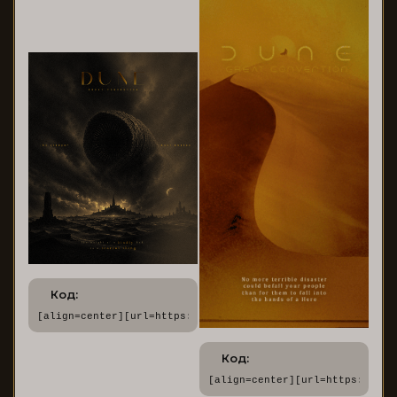
Код:
[align=center][url=https://dune.rusff.me/][img]https://for
Код:
[align=center][url=https://dun