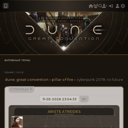
активные темы
привет, гость!
dune: great convention
»
pillar of fire
»
cyberpunk 2078: no future
1
СТРАНИЦА:
11-05-2026 23:04:33
1
ARISTE ATREIDES
неполиночка