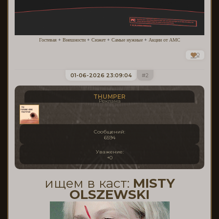
Гостевая
+
Внешности
+
Сюжет
+
Самые нужные
+
Акции от АМС
0
01-06-2026 23:09:04
2
THUMPER
Реклама
Сообщений:
6594
Уважение:
+0
ищем в каст:
MISTY
OLSZEWSKI