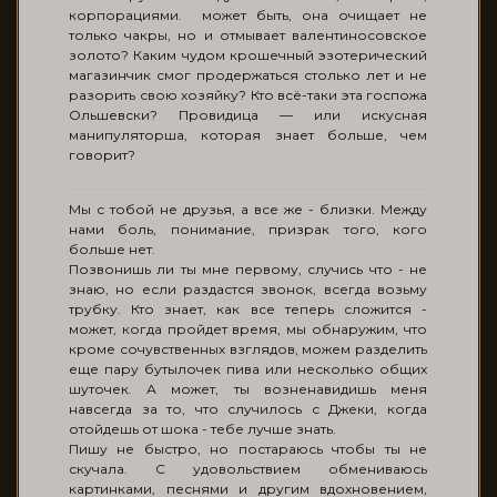
корпорациями. может быть, она очищает не
только чакры, но и отмывает валентиносовское
золото? Каким чудом крошечный эзотерический
магазинчик смог продержаться столько лет и не
разорить свою хозяйку? Кто всё-таки эта госпожа
Ольшевски? Провидица — или искусная
манипуляторша, которая знает больше, чем
говорит?
Мы с тобой не друзья, а все же - близки. Между
нами боль, понимание, призрак того, кого
больше нет.
Позвонишь ли ты мне первому, случись что - не
знаю, но если раздастся звонок, всегда возьму
трубку. Кто знает, как все теперь сложится -
может, когда пройдет время, мы обнаружим, что
кроме сочувственных взглядов, можем разделить
еще пару бутылочек пива или несколько общих
шуточек. А может, ты возненавидишь меня
навсегда за то, что случилось с Джеки, когда
отойдешь от шока - тебе лучше знать.
Пишу не быстро, но постараюсь чтобы ты не
скучала. С удовольствием обмениваюсь
картинками, песнями и другим вдохновением,