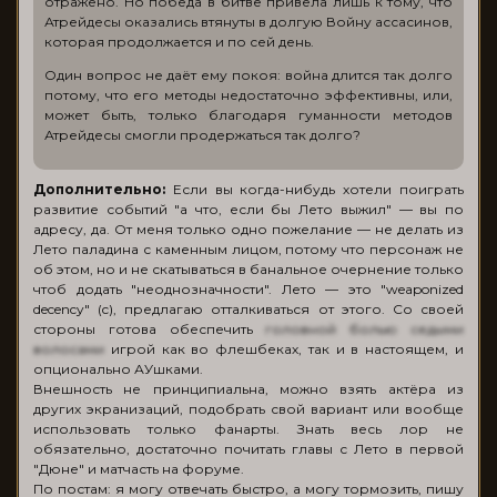
отражено. Но победа в битве привела лишь к тому, что
Атрейдесы оказались втянуты в долгую Войну ассасинов,
которая продолжается и по сей день.
Один вопрос не даёт ему покоя: война длится так долго
потому, что его методы недостаточно эффективны, или,
может быть, только благодаря гуманности методов
Атрейдесы смогли продержаться так долго?
Дополнительно:
Если вы когда-нибудь хотели поиграть
развитие событий "а что, если бы Лето выжил" — вы по
адресу, да. От меня только одно пожелание — не делать из
Лето паладина с каменным лицом, потому что персонаж не
об этом, но и не скатываться в банальное очернение только
чтоб додать "неоднозначности". Лето — это "weaponized
decency" (c), предлагаю отталкиваться от этого. Со своей
стороны готова обеспечить
головной болью
седыми
волосами
игрой как во флешбеках, так и в настоящем, и
опционально АУшками.
Внешность не принципиальна, можно взять актёра из
других экранизаций, подобрать свой вариант или вообще
использовать только фанарты. Знать весь лор не
обязательно, достаточно почитать главы с Лето в первой
"Дюне" и матчасть на форуме.
По постам: я могу отвечать быстро, а могу тормозить, пишу