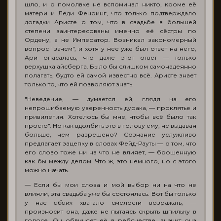
шло, и о помолвке не вспоминал никто, кроме её
матери и Леди Фенринг, что только подтверждало
догадки Аристе о том, что в свадьбе в большей
степени заинтересованы именно её сёстры по
Ордену, а не Император. Возникал закономерный
вопрос "зачем", и хотя у неё уже был ответ на него,
Ари опасалась, что даже этот ответ — только
верхушка айсберга. Было бы слишком самонадеянно
полагать, будто ей самой известно всё. Аристе знает
только то, что ей позволяют знать.
"Неведение, — думается ей, глядя на его
непрошибаемую уверенность дурака, — проклятье и
привилегия. Хотелось бы мне, чтобы всё было так
просто". Но как вдолбить это в голову ему, не выдавая
больше, чем разрешено? Сознание услужливо
предлагает зацепку в словах Фейд-Рауты — о том, что
его слово тоже ни на что не влияет, — брошенную
как бы между делом. Что ж, это немного, но с этого
можно начать.
— Если бы мои слова и мой выбор ни на что не
влияли, эта свадьба уже бы состоялась. Вот бы только
у нас
обоих
хватало смелости возражать, —
произносит она, даже не пытаясь скрыть шпильку в
голосе. Он обвиняет её в ребячестве, значит она