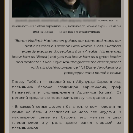
рыжий, рыжий, конопатый, убил дедушку лопатой!
можно взять
внешность из любой экранизации, можно арт, можно скрин из игры
или комикса — никак вас не ограничиваю
"Baron Vladimir Harkonnen guides our plans and maps our
destinies from his seat on Giedi Prime. Glossu Rabban
expertly executes those plans from Arrakis. His enemies
know him as "Beast", but you will know him as a great leader
and protector. Even Feyd-Rautha graces the desert planet
with his dashing presence." (c) Dune: Awakening о
распределении ролей в семье
Глоссу Раббан — старший сын Абулурда Харконнена,
племянник барона Владимира Харконнена, граф
Ланкивейля и сиридар-регент Арракиса (снова). От
регалий предлагаю переходить сразу к хедканонам:
• В каждой семье должен быть тот, о ком говорят «в
семье не без» и сваливают на него все неудачи. В
нуклеарной семье из барона, его ментата и двух
племянников эту роль давно занял старший из
племянников.