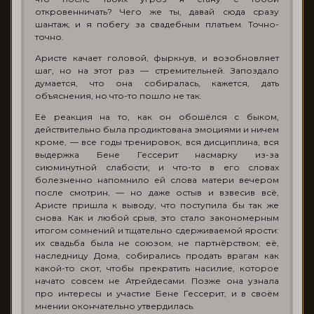
откровенничать? Чего же ты, давай сюда сразу
шантаж, и я побегу за свадебным платьем. Точно-
точно.
Аристе качает головой, фыркнув, и возобновляет
шаг, но на этот раз — стремительней. Запоздало
думается, что она собиралась, кажется, дать
объяснения, но что-то пошло не так.
Её реакция на то, как он обошёлся с быком,
действительно была продиктована эмоциями и ничем
кроме, — все годы тренировок, вся дисциплина, вся
выдержка Бене Гессерит насмарку из-за
сиюминутной слабости; и что-то в его словах
болезненно напомнило ей слова матери вечером
после смотрин, — но даже остыв и взвесив всё,
Аристе пришла к выводу, что поступила бы так же
снова. Как и любой срыв, это стало закономерным
итогом сомнений и тщательно сдерживаемой ярости:
их свадьба была не союзом, не партнёрством; её,
наследницу Дома, собирались продать врагам как
какой-то скот, чтобы прекратить насилие, которое
начато совсем не Атрейдесами. Позже она узнала
про интересы и участие Бене Гессерит, и в своём
мнении окончательно утвердилась.