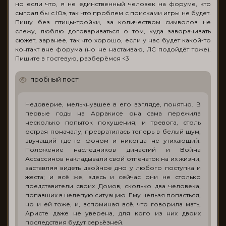
но если что, я не единственный человек на форуме, кто
сыграл бы с Юэ, так что проблем с поисками игры не будет.
Пишу без птицы-тройки, за количеством символов не
слежу, люблю договариваться о том, куда заворачивать
сюжет, заранее, так что хорошо, если у нас будет какой-то
контакт вне форума (но не настаиваю, ЛС подойдёт тоже).
Пишите в гостевую, разберёмся <3
пробный пост
Недоверие, мелькнувшее в его взгляде, понятно. В
первые годы на Арракисе она сама пережила
несколько попыток покушения, и тревога, столь
острая поначалу, превратилась теперь в белый шум,
звучащий где-то фоном и никогда не утихающий.
Положение наследников династий и Война
Ассассинов накладывали свой отпечаток на их жизни,
заставляя видеть двойное дно у любого поступка и
жеста; и всё же, здесь и сейчас они не столько
представители своих Домов, сколько два человека,
попавших в нелепую ситуацию. Ему нельзя попасться,
но и ей тоже, и, вспоминая всё, что говорила мать,
Аристе даже не уверена, для кого из них двоих
последствия будут серьёзней.