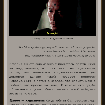
Chang Chen или другой вариант
I find it very strange, myself - an override on my pyretic
conscience - but I wish to kill a man.
Yes, I actually wish it. I will stop at nothing to do it.
История Юэ отлично известна: предатель, прятавшийся
на виду, человек, которого никто не подозревал,
потому что имперское кондиционирование сук-
докторов делало такой поворот попросту
невозможным (а потом оказалось, что сломать можно
любого, это просто skill issue). В каноне его судьба
обрывается, но у нас обман оказался разоблачён, — и
это изменило всё.
Далее — хэдканоны:
Когда обман был раскрыт леди
Джессикой, герцог Лето не стал отдавать приказ о казни