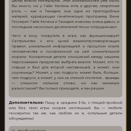
центр власти Империума. Этих обязанностей уже было
бы много, но у Гайи Хелены есть и другая, секретная
роль — как и Танидия, она одна из преподобных
матерей, курирующих генетическую программу Бене
Гессерит. Гайя Хелена и Танидия знакомы очень давно, и
последние несколько десятилетий тесно сотрудничают.
Чего я хочу: покрутить в игре, как функционирует
Сестринство с его кучей взаимопротиворечащих
правил, уникальной информацией о прошлом опыте
человечества и построенной на ней сомнительной
морали. Конкретные детали отношений между нашими
персонажами предлагаю выбрать вместе. Может, кто-то
старше и был для второй наставницей, а может, они
соученицы? Может, у нас подруги, может быть, больше,
чем подруги, а может, у них за спиной столетие… вражды
— слишком сильное слово, но как минимум
разногласий? Вы только приходите, а там решим.
Дополнительно:
Пишу в среднем 3-5к, с птицей-тройкой
или без, темп игры скорее неспешный. Вы — любите
гессериток так же, как люблю их я, остальные детали
обсуждаемы)
пробный пост