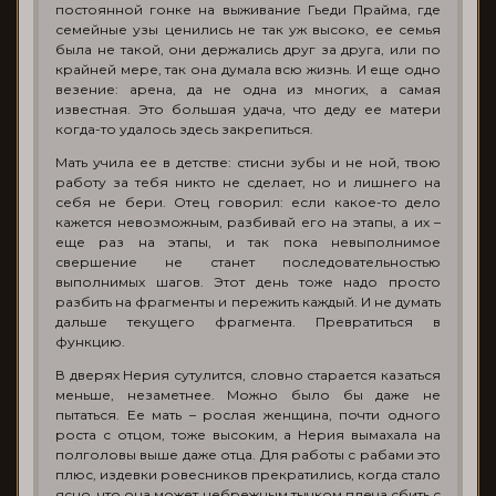
постоянной гонке на выживание Гьеди Прайма, где
семейные узы ценились не так уж высоко, ее семья
была не такой, они держались друг за друга, или по
крайней мере, так она думала всю жизнь. И еще одно
везение: арена, да не одна из многих, а самая
известная. Это большая удача, что деду ее матери
когда-то удалось здесь закрепиться.
Мать учила ее в детстве: стисни зубы и не ной, твою
работу за тебя никто не сделает, но и лишнего на
себя не бери. Отец говорил: если какое-то дело
кажется невозможным, разбивай его на этапы, а их –
еще раз на этапы, и так пока невыполнимое
свершение не станет последовательностью
выполнимых шагов. Этот день тоже надо просто
разбить на фрагменты и пережить каждый. И не думать
дальше текущего фрагмента. Превратиться в
функцию.
В дверях Нерия сутулится, словно старается казаться
меньше, незаметнее. Можно было бы даже не
пытаться. Ее мать – рослая женщина, почти одного
роста с отцом, тоже высоким, а Нерия вымахала на
полголовы выше даже отца. Для работы с рабами это
плюс, издевки ровесников прекратились, когда стало
ясно, что она может небрежным тычком плеча сбить с