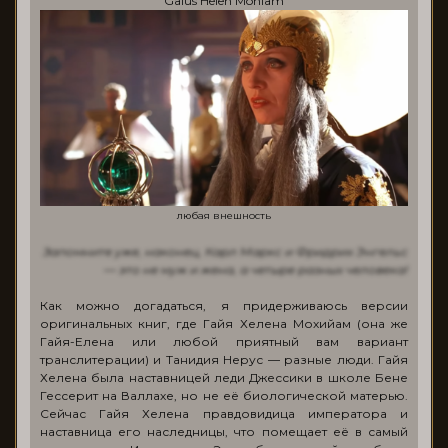
Gaius Helen Mohiam
любая внешность
Запомните уже, наконец, Карл Маркс и Фридрих Энгельс
— это не муж и жена, а четыре разных человека!
Как можно догадаться, я придерживаюсь версии
оригинальных книг, где Гайя Хелена Мохийам (она же
Гайя-Елена или любой приятный вам вариант
транслитерации) и Танидия Нерус — разные люди. Гайя
Хелена была наставницей леди Джессики в школе Бене
Гессерит на Валлахе, но не её биологической матерью.
Сейчас Гайя Хелена правдовидица императора и
наставница его наследницы, что помещает её в самый