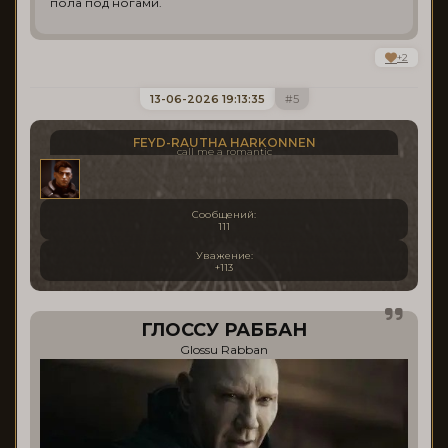
пола под ногами.
+2
13-06-2026 19:13:35
5
FEYD-RAUTHA HARKONNEN
call me a romantic
Сообщений:
111
Уважение:
+113
ГЛОССУ РАББАН
Glossu Rabban