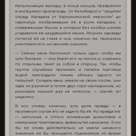
Импульсивную выходку, в конце концов, превратили
в инструмент пропаганды. От безобидного "защитим
отраду Каладана от Харконненской мерзости" до
карикатур, изображавших её в роли матадора, с
поверженным быком, в котором без особых усилий
угадывался её неудавшийся жених. Рисунок однажды
попался ей на глаза и она, конечно же, приказала
уничтожить его, но иронию оценила.
— Сейчас меня беспокоит только одно: чтобы мы
шли быстрее, — она берёт его за локоть и, озираясь
по сторонам, тянет за собой в сторону. Так, чтобы
группа случайных прохожих и палатка торговца
водой преградили линию обзора одного из
патрулей. Солдаты явно зевали на своих постах, они
едва ли различат в толпе двух горе-наследников, но
рисковать лишний раз не хотелось. — Шагай, тут
недалеко.
В его словах, конечно, есть доля правды — в
противном случае это не задело бы её. Но правда эта
— неполная, и оттого искажённая домыслами и
неверными трактовками, вывернутая наизнанку. Если
бы её слова действительно не имели никакого
значения, её бы принудили подчиниться, но время