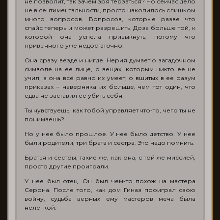
не позволит, так зачем зря терзаться? Но сейчас дело
не в сентиментальности, просто накопилось слишком
много вопросов. Вопросов, которые разве что
спайс теперь и может разрешить. Доза больше той, к
которой она успела привыкнуть, потому что
привычного уже недостаточно.
Она сразу везде и нигде. Нерия думает о загадочном
символе на ее лице, о вещах, которым никто ее не
учил, а она всё равно их умеет, о вшитых в ее разум
приказах – наверняка их больше, чем тот один, что
едва не заставил ее убить себя!
Ты чувствуешь, как тобой управляет что-то, чего ты не
понимаешь?
Но у нее было прошлое. У нее было детство. У нее
были родители, три брата и сестра. Это надо помнить.
Братья и сестры, такие же, как она, с той же миссией,
просто другие проиграли.
У нее был отец. Он был чем-то похож на мастера
Серона. После того, как дом Гиназ проиграл свою
войну, судьба верных ему мастеров меча была
нелегкой.