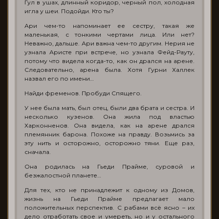
Гул в ушах, длинный коридор, черный пол, холодная
игла у шеи. Подойди. Кто ты?
Ари чем-то напоминает ее сестру, такая же
маленькая, с тонкими чертами лица. Или нет?
Неважно, дальше. Ари важна чем-то другим. Нерия не
узнала Аристе при встрече, но узнала Фейд-Рауту,
потому что видела когда-то, как он дрался на арене.
Следовательно, арена была. Хотя Гурни Халлек
назвал его по имени…
Найди фременов. Пробуди Спящего.
У нее была мать, был отец, были два брата и сестра. И
несколько кузенов. Она жила под властью
Харконненов. Она видела, как на арене дрался
племянник барона. Похоже на правду. Возьмись за
эту нить и осторожно, осторожно тяни. Еще раз,
сначала.
Она родилась на Гьеди Прайме, суровой и
безжалостной планете…
Для тех, кто не принадлежит к одному из Домов,
жизнь на Гьеди Прайме предлагает мало
положительных перспектив. С рабами всё ясно – их
дело отработать свое и умереть, но и у остального