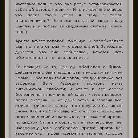
настолько велико, что она резко останавливается,
забыв об осторожности. — И ты искренне считаешь,
что после твоих угроз я стану с тобой
откровенничать? Чего же ты, давай сюда сразу
шантаж, и я побегу за свадебным платьем. Точно-
точно.
Аристе качает головой, фыркнув, и возобновляет
шаг, но на этот раз — стремительней. Запоздало
думается, что она собиралась, кажется, дать
объяснения, но что-то пошло не так.
Её реакция на то, как он обошёлся с быком,
действительно была продиктована эмоциями и ничем
кроме, — все годы тренировок, вся дисциплина, вся
выдержка Бене Гессерит насмарку из-за
сиюминутной слабости; и что-то в его словах
болезненно напомнило ей слова матери вечером
после смотрин, — но даже остыв и взвесив всё,
Аристе пришла к выводу, что поступила бы так же
снова. Как и любой срыв, это стало закономерным
итогом сомнений и тщательно сдерживаемой ярости:
их свадьба была не союзом, не партнёрством; её,
наследницу Дома, собирались продать врагам как
какой-то скот, чтобы прекратить насилие, которое