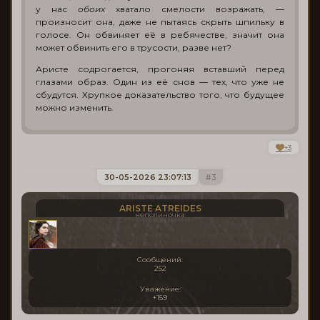
у нас
обоих
хватало смелости возражать, —
произносит она, даже не пытаясь скрыть шпильку в
голосе. Он обвиняет её в ребячестве, значит она
может обвинить его в трусости, разве нет?
Аристе содрогается, прогоняя вставший перед
глазами образ. Один из её снов — тех, что уже не
сбудутся. Хрупкое доказательство того, что будущее
можно изменить.
+3
30-05-2026 23:07:13
3
ARISTE ATREIDES
неполиночка
Сообщений:
252
Уважение:
+159