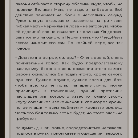
ладони отбивает в сторону обломки кнута, чтобы, не
приведи Великая Мать, не задели на-барона. Всё
действие занимает не больше нескольких секунд.
Рукоять кнута оказывается рассечена на три части,
гибкая часть – чернильная лоза – не затронута, чтобы
её ядовитый сок не оказался на клинках. Яд должен
быть только на одном, и Нерия знает, что Фейд-Раута
всегда наносит его сам. По крайней мере, все так
говорят.
– Достаточно острые, милорд? – Очень ровный, очень
почтительный голос. Как будто предполагаемому
наследнику барона в день рождения этого самого
барона осмелились бы подать что-то, кроме самого
лучшего! Лучшее оружие, лучшее время для боя,
чтобы все, кто не попал на арену лично, могли
прилипнуть к трансляции, лучший противник,
настоящее имя которого известно только узкому
кругу союзников Харконненов и спонсоров арены,
но репутация – всем любителям кровавых зрелищ.
Честного боя только вот не будет, но этого здесь не
требуется.
Не думать, дышать ровно, сосредоточиться на тяжести
подноса в руках, ярком свете и ощущении твердого