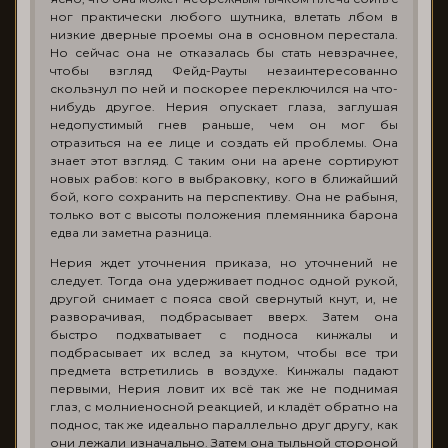
ног практически любого шутника, влетать лбом в
низкие дверные проемы она в основном перестала.
Но сейчас она не отказалась бы стать невзрачнее,
чтобы взгляд Фейд-Рауты незаинтересованно
скользнул по ней и поскорее переключился на что-
нибудь другое. Нерия опускает глаза, заглушая
недопустимый гнев раньше, чем он мог бы
отразиться на ее лице и создать ей проблемы. Она
знает этот взгляд. С таким они на арене сортируют
новых рабов: кого в выбраковку, кого в ближайший
бой, кого сохранить на перспективу. Она не рабыня,
только вот с высоты положения племянника барона
едва ли заметна разница.
Нерия ждет уточнения приказа, но уточнений не
следует. Тогда она удерживает поднос одной рукой,
другой снимает с пояса свой свернутый кнут, и, не
разворачивая, подбрасывает вверх. Затем она
быстро подхватывает с подноса кинжалы и
подбрасывает их вслед за кнутом, чтобы все три
предмета встретились в воздухе. Кинжалы падают
первыми, Нерия ловит их всё так же не поднимая
глаз, с молниеносной реакцией, и кладёт обратно на
поднос, так же идеально параллельно друг другу, как
они лежали изначально. Затем она тыльной стороной