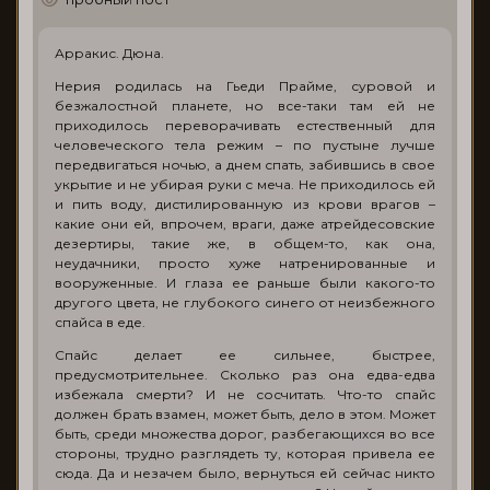
Арракис. Дюна.
Нерия родилась на Гьеди Прайме, суровой и
безжалостной планете, но все-таки там ей не
приходилось переворачивать естественный для
человеческого тела режим – по пустыне лучше
передвигаться ночью, а днем спать, забившись в свое
укрытие и не убирая руки с меча. Не приходилось ей
и пить воду, дистилированную из крови врагов –
какие они ей, впрочем, враги, даже атрейдесовские
дезертиры, такие же, в общем-то, как она,
неудачники, просто хуже натренированные и
вооруженные. И глаза ее раньше были какого-то
другого цвета, не глубокого синего от неизбежного
спайса в еде.
Спайс делает ее сильнее, быстрее,
предусмотрительнее. Сколько раз она едва-едва
избежала смерти? И не сосчитать. Что-то спайс
должен брать взамен, может быть, дело в этом. Может
быть, среди множества дорог, разбегающихся во все
стороны, трудно разглядеть ту, которая привела ее
сюда. Да и незачем было, вернуться ей сейчас никто