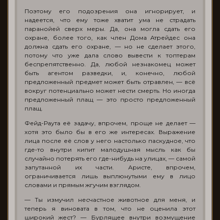
Поэтому его подозрения она игнорирует, и
надеется, что ему тоже хватит ума не страдать
паранойей сверх меры. Да, она могла сдать его
охране, более того, как член Дома Атрейдес она
должна сдать его охране, — но не сделает этого,
потому что уже дала слово вывести к топтерам
беспрепятственно. Да, любой незнакомец может
быть агентом разведки, и, конечно, любой
предложенный предмет может быть отравлен, — всё
вокруг потенциально может нести смерть. Но иногда
предложенный плащ — это просто предложенный
плащ.
Фейд-Раута её задачу, впрочем, проще не делает —
хотя это было бы в его же интересах. Выражение
лица после её слов у него настолько паскудное, что
где-то внутри кипит малодушная мысль как бы
случайно потерять его где-нибудь на улицах, — самой
запутанной их части. Аристе, впрочем,
ограничивается лишь выплюнутыми ему в лицо
словами и прямым жгучим взглядом.
— Ты измучил несчастное животное для меня, и
теперь я виновата в том, что не оценила этот
широкий жест? — Бурлящее внутри возмущение