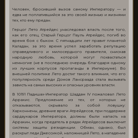
Человек, бросивший вызов самому Императору — и
едва не поплатившийся за это своей жизнью и жизнями
тех, кто ему предан.
Герцог Лето Атрейдес унаследовал власть после того,
как его отец, Старый Герцог Пауль Атрейдес, погиб во
время боя с быком. С пятнадцати лет правит планетой
Каладан, за это время успел заработать репутацию
справедливого и милосердного правителя, снискав
народную любовь, которой могут похвастаться
немногие (не в последнюю очередь благодаря одному
из лучших корпусов пропаганды в Империуме). Во
внешней политике Лето достиг такого влияния, что его
популярность среди Домов Лансраада стала вызывать
зависть на самых высоких и опасных уровнях власти.
В 10191 Падишах-Император Шаддам IV пожаловал Лето
Арракис. Предложение из тех, от которых не
отказываются, скрывало за собой ловушку:
Харконнены, древние враги Атрейдесов, при поддержке
сардаукаров Императора, должны были напасть на
Арракин, когда предатель в рядах Атрейдесов выключит
системы защиты резиденции. Обман, однако, был
раскрыт леди Джессикой, наложницей Лето, а нападение