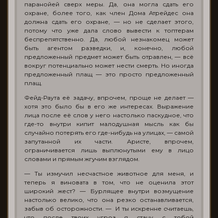
паранойей сверх меры. Да, она могла сдать его
охране, более того, как член Дома Атрейдес она
должна сдать его охране, — но не сделает этого,
потому что уже дала слово вывести к топтерам
беспрепятственно. Да, любой незнакомец может
быть агентом разведки, и, конечно, любой
предложенный предмет может быть отравлен, — всё
вокруг потенциально может нести смерть. Но иногда
предложенный плащ — это просто предложенный
плащ.
Фейд-Раута её задачу, впрочем, проще не делает —
хотя это было бы в его же интересах. Выражение
лица после её слов у него настолько паскудное, что
где-то внутри кипит малодушная мысль как бы
случайно потерять его где-нибудь на улицах, — самой
запутанной их части. Аристе, впрочем,
ограничивается лишь выплюнутыми ему в лицо
словами и прямым жгучим взглядом.
— Ты измучил несчастное животное для меня, и
теперь я виновата в том, что не оценила этот
широкий жест? — Бурлящее внутри возмущение
настолько велико, что она резко останавливается,
забыв об осторожности. — И ты искренне считаешь,
что после твоих угроз я стану с тобой