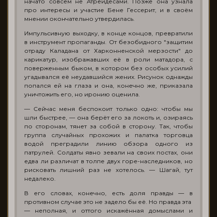
начато совсем не Атрейдесами. Позже она узнала
про интересы и участие Бене Гессерит, и в своём
мнении окончательно утвердилась.
Импульсивную выходку, в конце концов, превратили
в инструмент пропаганды. От безобидного "защитим
отраду Каладана от Харконненской мерзости" до
карикатур, изображавших её в роли матадора, с
поверженным быком, в котором без особых усилий
угадывался её неудавшийся жених. Рисунок однажды
попался ей на глаза и она, конечно же, приказала
уничтожить его, но иронию оценила.
— Сейчас меня беспокоит только одно: чтобы мы
шли быстрее, — она берёт его за локоть и, озираясь
по сторонам, тянет за собой в сторону. Так, чтобы
группа случайных прохожих и палатка торговца
водой преградили линию обзора одного из
патрулей. Солдаты явно зевали на своих постах, они
едва ли различат в толпе двух горе-наследников, но
рисковать лишний раз не хотелось. — Шагай, тут
недалеко.
В его словах, конечно, есть доля правды — в
противном случае это не задело бы её. Но правда эта
— неполная, и оттого искажённая домыслами и