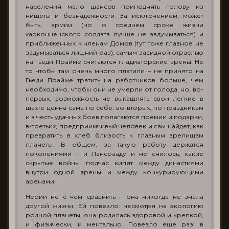
населения мало шансов приподнять голову из
нищеты и безнадежности. За исключением, может
быть, армии (но о среднем сроке жизни
харконненского солдата лучше не задумываться) и
приближенных к членам Домов (тут тоже главное не
задумываться лишний раз), самым завидной отраслью
на Гьеди Прайме считаются гладиаторские арены. Не
то чтобы там очень много платили – не принято на
Гьеди Прайме тратить на работников больше, чем
необходимо, чтобы они не умерли от голода, но, во-
первых, возможность не выкашлять свои легкие в
шахте ценна сама по себе, во-вторых, по праздникам
и в честь удачных боев полагаются премии и подарки,
в-третьих, предприимчивый человек и сам найдет, как
превратить в хлеб близость к главным зрелищам
планеты. В общем, за такую работу держатся
поколениями – и Лансрааду и не снилось, какие
скрытые войны подчас кипят между династиями
внутри одной арены и между конкурирующими
аренами.
Нерии не с чем сравнить – она никогда не знала
другой жизни. Ей повезло: несмотря на экологию
родной планеты, она родилась здоровой и крепкой,
и физически, и ментально. Повезло еще раз: в