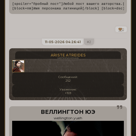
[spoiler="Пробный пост"]Любой пост вашего авторства.[/spoil
[block=nm]Имя персонажа латиницей[/block] [block=dsc]кратк
0
11-05-2026 04:26:41
2
ARISTE ATREIDES
неполиночка
Сообщений:
252
Уважение:
+159
ВЕЛЛИНГТОН ЮЭ
wellington yueh