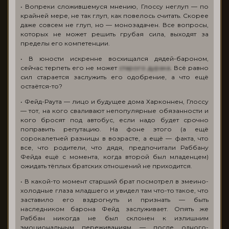
• Вопреки сложившемуся мнению, Глоссу неглуп — по
крайней мере, не так глуп, как повелось считать. Скорее
даже совсем не глуп, но — монозадачен. Все вопросы,
которых не может решить грубая сила, выходят за
пределы его компетенции.
• В юности искренне восхищался дядей-бароном,
сейчас терпеть его не может
старого дурака
. Всё равно
сил старается заслужить его одобрение, а что ещё
остаётся-то?
• Фейд-Раута — лицо и будущее дома Харконнен, Глоссу
— тот, на кого сваливают непопулярные обязанности и
кого бросят под автобус, если надо будет срочно
поправить репутацию. На фоне этого (а ещё
сорокалетней разницы в возрасте, а ещё — факта, что
все, что родители, что дядя, предпочитали Раббану
Фейда ещё с момента, когда второй был младенцем)
ожидать тёплых братских отношений не приходится.
• В какой-то момент старший брат посмотрел в змеино-
холодные глаза младшего и увидел там что-то такое, что
заставило его вздрогнуть и признать — быть
наследником барона Фейд заслуживает. Опять же
Раббан никогда не был склонен к излишним
эмоциональным переживаниям — после одного-