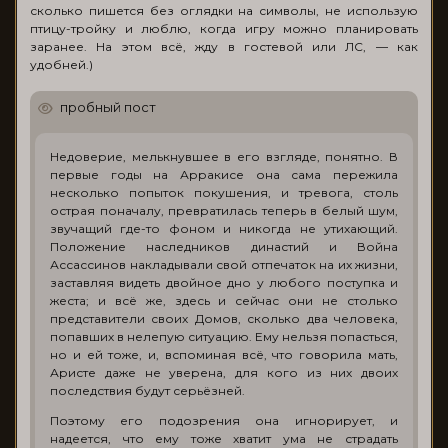
сколько пишется без оглядки на символы, не использую
птицу-тройку и люблю, когда игру можно планировать
заранее. На этом всё, жду в гостевой или ЛС, — как
удобней.)
пробный пост
Недоверие, мелькнувшее в его взгляде, понятно. В
первые годы на Арракисе она сама пережила
несколько попыток покушения, и тревога, столь
острая поначалу, превратилась теперь в белый шум,
звучащий где-то фоном и никогда не утихающий.
Положение наследников династий и Война
Ассассинов накладывали свой отпечаток на их жизни,
заставляя видеть двойное дно у любого поступка и
жеста; и всё же, здесь и сейчас они не столько
представители своих Домов, сколько два человека,
попавших в нелепую ситуацию. Ему нельзя попасться,
но и ей тоже, и, вспоминая всё, что говорила мать,
Аристе даже не уверена, для кого из них двоих
последствия будут серьёзней.
Поэтому его подозрения она игнорирует, и
надеется, что ему тоже хватит ума не страдать