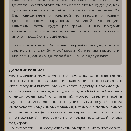
доктора. Вместо этого он приберёг его на будущее, как
один из козырей в борьбе против Харконненов — Юэ
был свидетелем и жертвой их зверств и живым
доказательством нарушения Великой Конвенции.
Однажды карты будут разыграны, и Юэ получит
возможность отомстить. А, может, всё сложится как-то
иначе — ведь Уонна ещё жива.
Некоторое время Юэ провёл на реабилитации, а потом
вернулся на службу Атрейдесам. К лечению герцога и
его семьи, однако, доктора больше не подпускают.
Дополнительно:
Часть с хэдами можно менять и нужно дополнять деталями:
это только основная идея, и в каком виде оно окажется в
игре, обсудим вместе. Можно играть в драму и военное (мы
тут обсуждали всякое, и подумалось, что Юэ была бы очень
к лицу роль двойного агента), можно свернуть всё в
научное и исследовать этот уникальный случай слома
имперского кондиционирования, можно и в полноценное
восстановление (или какая-то четвёртая опция, о которой
я не подумала) — все варианты открыты, под каждый готова
подыграть.
По скорости — я могу отвечать быстро, а могу тормозить,