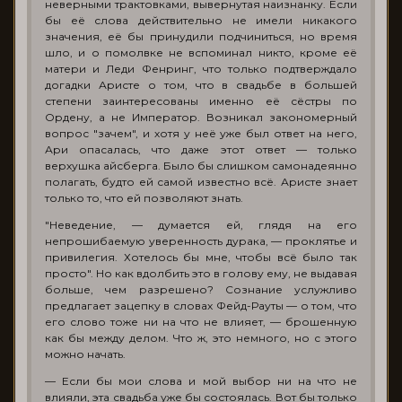
неверными трактовками, вывернутая наизнанку. Если
бы её слова действительно не имели никакого
значения, её бы принудили подчиниться, но время
шло, и о помолвке не вспоминал никто, кроме её
матери и Леди Фенринг, что только подтверждало
догадки Аристе о том, что в свадьбе в большей
степени заинтересованы именно её сёстры по
Ордену, а не Император. Возникал закономерный
вопрос "зачем", и хотя у неё уже был ответ на него,
Ари опасалась, что даже этот ответ — только
верхушка айсберга. Было бы слишком самонадеянно
полагать, будто ей самой известно всё. Аристе знает
только то, что ей позволяют знать.
"Неведение, — думается ей, глядя на его
непрошибаемую уверенность дурака, — проклятье и
привилегия. Хотелось бы мне, чтобы всё было так
просто". Но как вдолбить это в голову ему, не выдавая
больше, чем разрешено? Сознание услужливо
предлагает зацепку в словах Фейд-Рауты — о том, что
его слово тоже ни на что не влияет, — брошенную
как бы между делом. Что ж, это немного, но с этого
можно начать.
— Если бы мои слова и мой выбор ни на что не
влияли, эта свадьба уже бы состоялась. Вот бы только